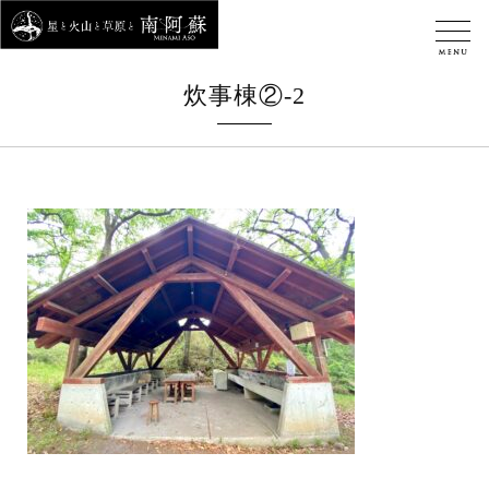
炊事棟②-2